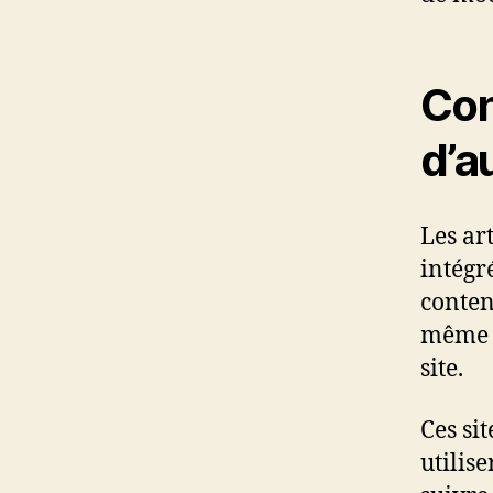
Con
d’a
Les ar
intégr
conten
même m
site.
Ces si
utilise