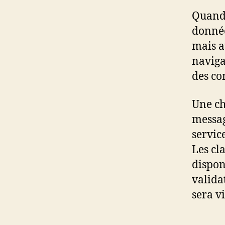
Quand 
donnée
mais au
naviga
des co
Une ch
messag
service
Les cl
dispon
valida
sera v