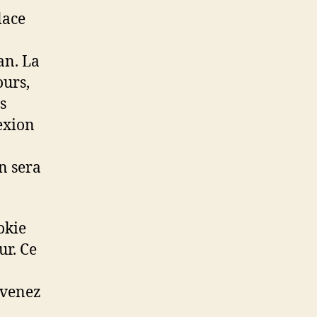
lace
an. La
ours,
s
exion
n sera
okie
ur. Ce
 venez