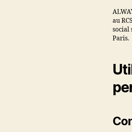
ALWAYS
au RCS
social
Paris.
Ut
pe
Co