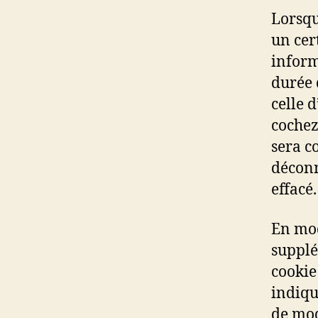
Lorsqu
un cer
inform
durée 
celle 
cochez
sera c
déconn
effacé.
En mod
supplé
cookie
indiqu
de modi