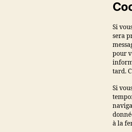
Coo
Si vou
sera p
messag
pour v
inform
tard. 
Si vou
tempor
naviga
donnée
à la f