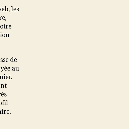
eb, les
re,
votre
tion
sse de
oyée au
nier.
ont
rès
fil
ire.