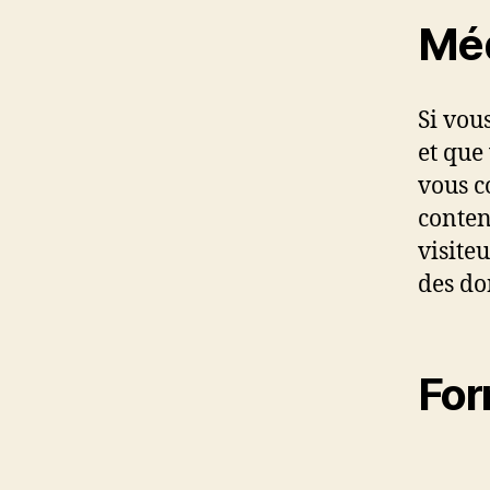
Mé
Si vous
et que
vous c
conten
visite
des do
For