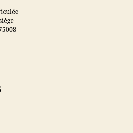
iculée
siège
 75008
s