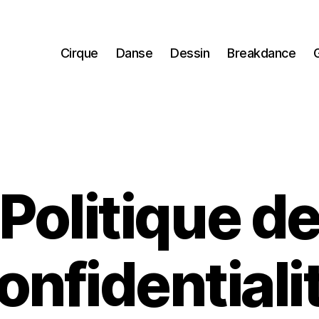
Cirque
Danse
Dessin
Breakdance
Politique d
onfidentiali