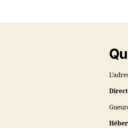
Qu
L’adre
Direct
Gueurc
Héber