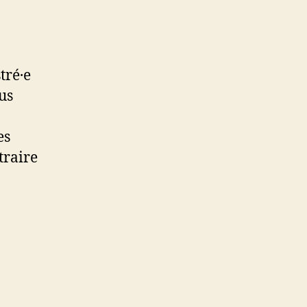
tré·e
us
es
traire