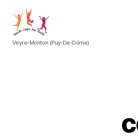
Amicale
Veyre-Monton (Puy-De-Dôme)
Laïque
Jean
Moulin
c