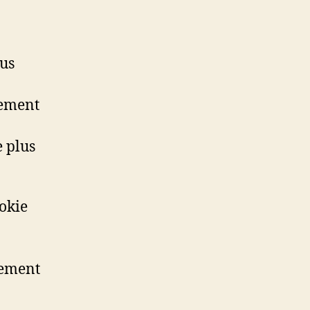
ous
uement
 plus
okie
uement