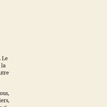
. Le
 la
utre
ous,
iers,