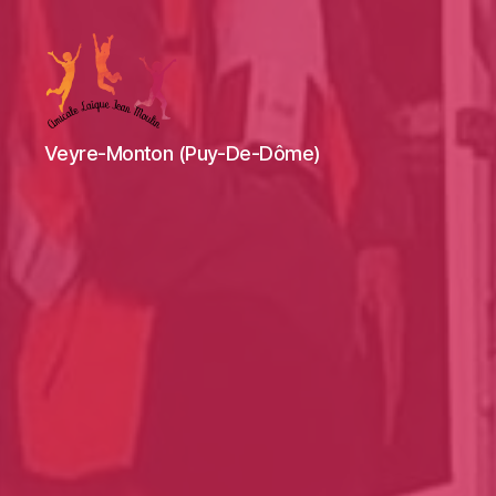
Amicale
Veyre-Monton (Puy-De-Dôme)
Laïque
Jean
Moulin