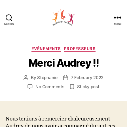
Search
Menu
Amicale
Laïque
Jean
Moulin
Categories
EVÉNEMENTS
PROFESSEURS
Merci Audrey !!
By
Stéphanie
7 February 2022
Post
Post
author
date
on
No Comments
Sticky post
Merci
Audrey
!!
Nous tenions à remercier chaleureusement
Audrey de nous avoir accompagné durant ces