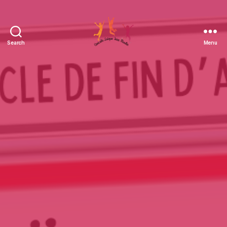
Search
Menu
Amicale
Laïque
Jean
Moulin