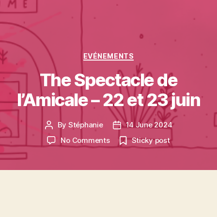
Categories
EVÉNEMENTS
The Spectacle de
l’Amicale – 22 et 23 juin
By
Stéphanie
14 June 2024
Post
Post
author
date
on
No Comments
Sticky post
The
Spectacle
de
l’Amicale
–
Entrée Libre
22
et