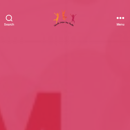
Search
Menu
Amicale
Laïque
Jean
Moulin