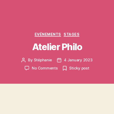
Categories
EVÉNEMENTS
STAGES
Atelier Philo
By
Stéphanie
4 January 2023
Post
Post
author
date
on
No Comments
Sticky post
Atelier
Philo
C’est avec un grand plaisir que l’Amicale Laïque
vous propose un atelier Philo !